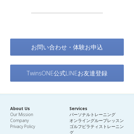
プロフェッショナル向けサービス
公式LINEとキャンペーンのご案内
パーソナルトレーニングPrice
お問い合わせ・体験お申込
Company's profile
Privacy policy
TwinsONE公式LINEお友達登録
About Us
Services
Our Mission
パーソナルトレーニング
Company
オンライングループレッスン
Privacy Policy
ゴルフピラティストレーニン
グ