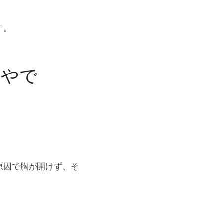
す。
んやで
原因で胸が開けず、そ